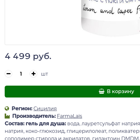
4 499 руб.
шт
В корзину
Регион:
Сицилия
Производитель:
FarmaLais
Состав:
гель для душа
:
вода, лауретсульфат натри
натрия, коко-глюкозид, глицерилолеат, поликватерн
сополимер стирола и акрилатов, гидантоин DMDM,