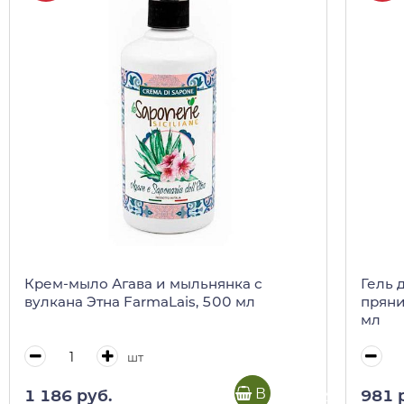
Крем-мыло Агава и мыльнянка с
Гель 
вулкана Этна FarmaLais, 500 мл
пряни
мл
шт
В корзину
1 186 руб.
981 