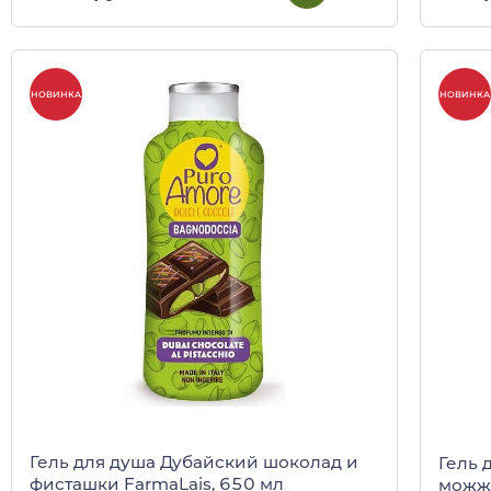
НОВИНКА
НОВИНКА
Гель для душа Дубайский шоколад и
Гель 
фисташки FarmaLais, 650 мл
можж