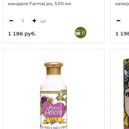
миндаля FarmaLais, 500 мл
капер
шт
В корзину
1 186 руб.
1 19