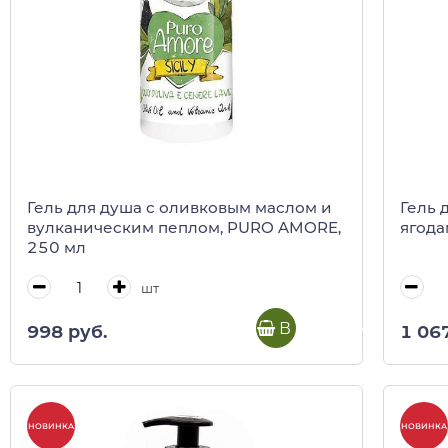
Гель для душа с оливковым маслом и
Гель 
вулканическим пеплом, PURO AMORE,
ягода
250 мл
шт
В корзину
998 руб.
1 06
НОВИНКА
НОВИНКА