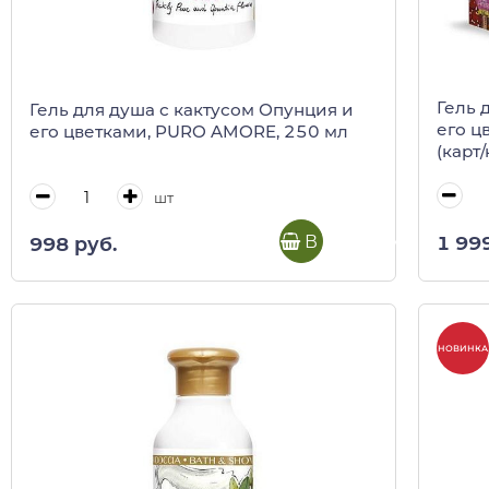
Гель 
Гель для душа с кактусом Опунция и
его ц
его цветками, PURO AMORE, 250 мл
(карт/
шт
В корзину
1 99
998 руб.
НОВИНКА