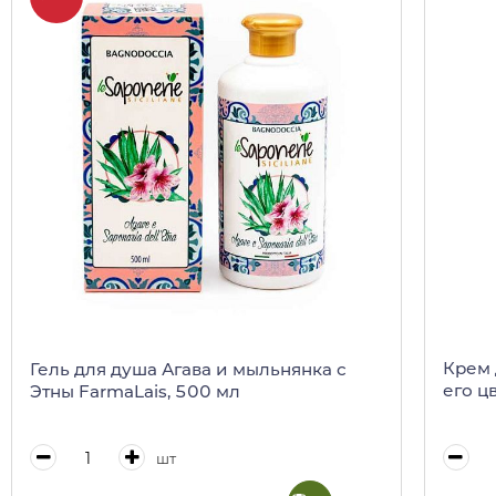
Крем 
Гель для душа Агава и мыльнянка с
его ц
Этны FarmaLais, 500 мл
шт