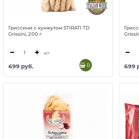
Гриссини с кунжутом STIRATI TD
Грисс
Grissini, 200 г
Grissi
шт
В корзину
699 руб.
699 