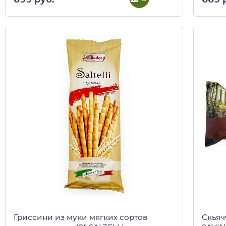
Гриссини из муки мягких сортов
Скьяч