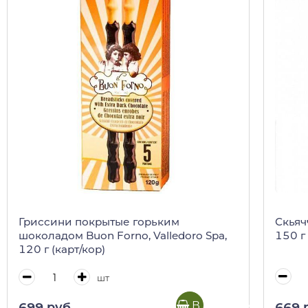
Скьяч
Гриссини покрытые горьким
150 г
шоколадом Buon Forno, Valledoro Spa,
120 г (карт/кор)
шт
В корзину
669 
699 руб.