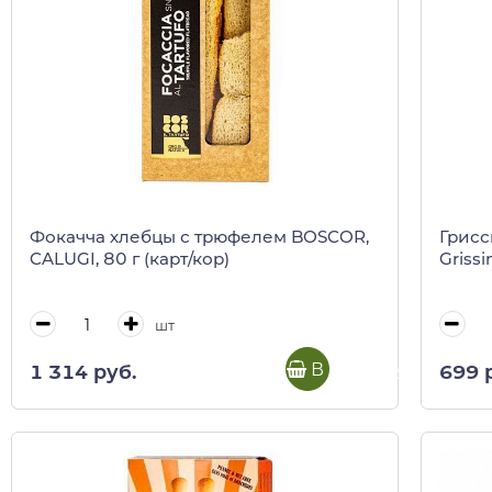
Фокачча хлебцы с трюфелем BOSCOR,
Грисс
CALUGI, 80 г (карт/кор)
Grissi
шт
В корзину
1 314 руб.
699 