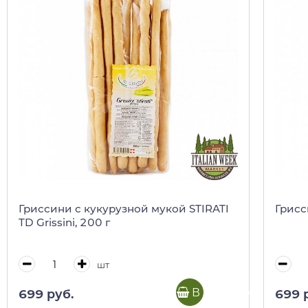
Гриссини с кукурузной мукой STIRATI
Грисс
TD Grissini, 200 г
шт
В корзину
699 руб.
699 