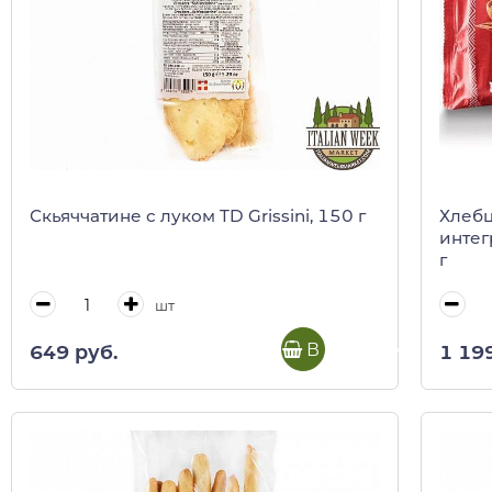
Скьяччатине с луком TD Grissini, 150 г
Хлебц
интег
г
шт
В корзину
649 руб.
1 19