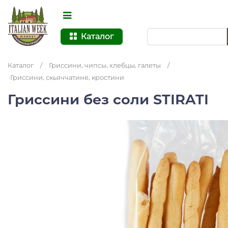
Каталог
Каталог
/
Гриссини, чипсы, хлебцы, галеты
/
Гриссини, скьяччатине, кростини
Гриссини без соли STIRATI