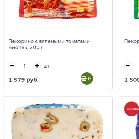
Пекорино с вялеными томатами
Пекор
Биопек, 200 г
шт
В корзину
1 579 руб.
1 50
НОВИНКА