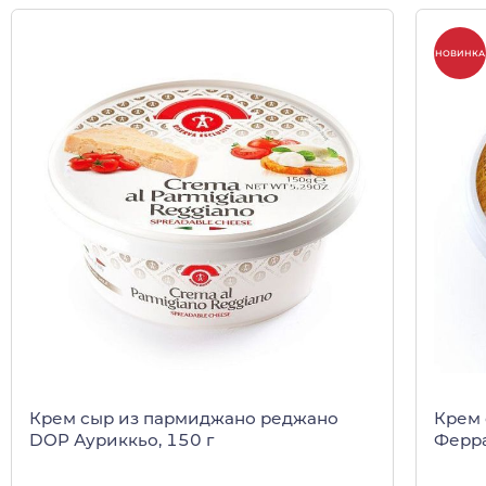
НОВИНКА
Крем сыр из пармиджано реджано
Крем 
DOP Ауриккьо, 150 г
Ферра