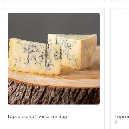
Горгонзола Пикканте dop
Горго
г