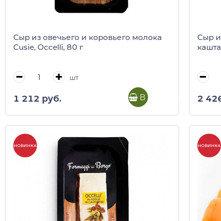
Сыр из овечьего и коровьего молока
Сыр и
Cusie, Occelli, 80 г
каштан
шт
В корзину
1 212 руб.
2 42
НОВИНКА
НОВИНКА