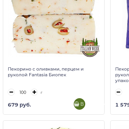
Пекорино с оливками, перцем и
Пекор
руколой Fantasia Биопек
рукол
упако
г
В корзину
679 руб.
1 57