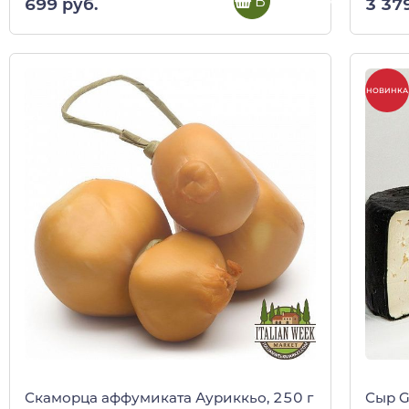
В корзину
699 руб.
3 37
НОВИНКА
Скаморца аффумиката Ауриккьо, 250 г
Сыр G