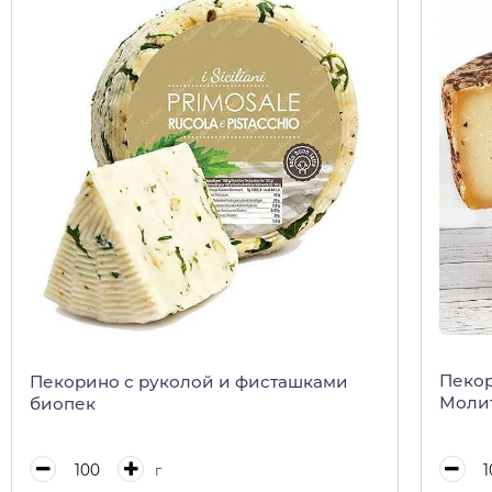
Пекор
Пекорино с руколой и фисташками
Моли
биопек
г