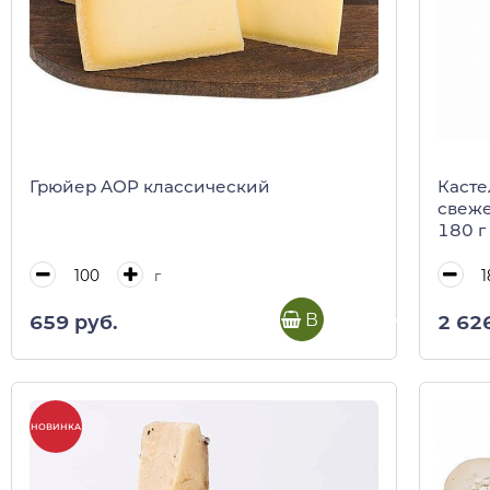
Грюйер AOP классический
Касте
свеже
180 г 
г
В корзину
659 руб.
2 626
НОВИНКА