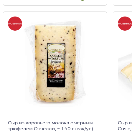
НОВИНКА
НОВИНКА
Сыр из коровьего молока с черным
Сыр и
трюфелем Оччелли, ~ 140 г (вак/уп)
Cusie,