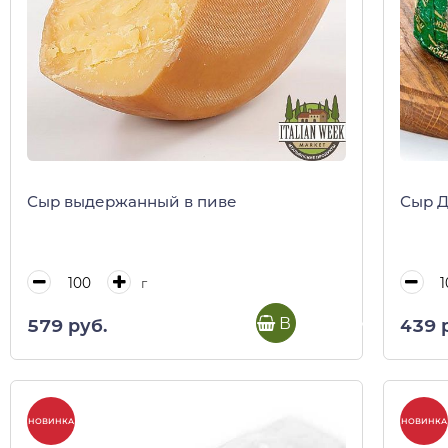
Сыр выдержанный в пиве
Сыр Д
г
В корзину
579 руб.
439 
НОВИНКА
НОВИНКА