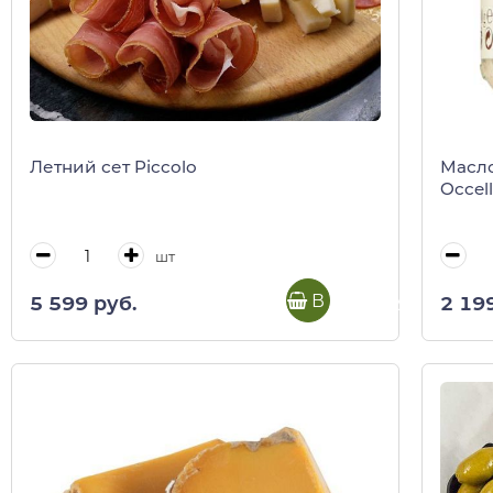
Летний сет Piccolo
Масло
Occell
шт
В корзину
5 599 руб.
2 19