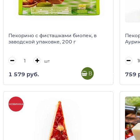
Пекорино с фисташками биопек, в
Пекор
заводской упаковке, 200 г
Аури
шт
В корзину
1 579 руб.
759 
НОВИНКА