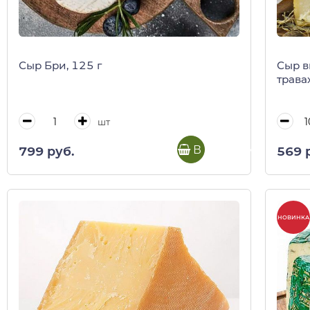
Сыр Бри, 125 г
Сыр в
трава
шт
В корзину
799 руб.
569 
НОВИНКА