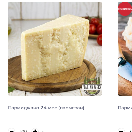
НОВИНКА
Пармиджано 24 мес (пармезан)
Парми
г