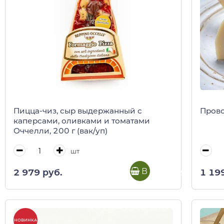
Пицца-чиз, сыр выдержанный с
Прово
каперсами, оливками и томатами
Оччелли, 200 г (вак/уп)
шт
В корзину
2 979 руб.
1 19
НОВИНКА