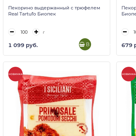
Пекорино выдержанный с трюфелем
Пекор
Real Tartufo Биопек
Биоп
г
В корзину
1 099 руб.
679 
НОВИНКА
НОВИНКА