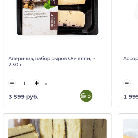
Аперичиз, набор сыров Оччелли, ~
Ассорт
230 г
шт
В корзину
3 599 руб.
1 99