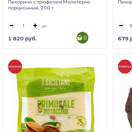
Пекорино с трюфелем Молитерно
Пекор
порционный, 200 г
шт
В корзину
1 820 руб.
679 
НОВИНКА
НОВИНКА