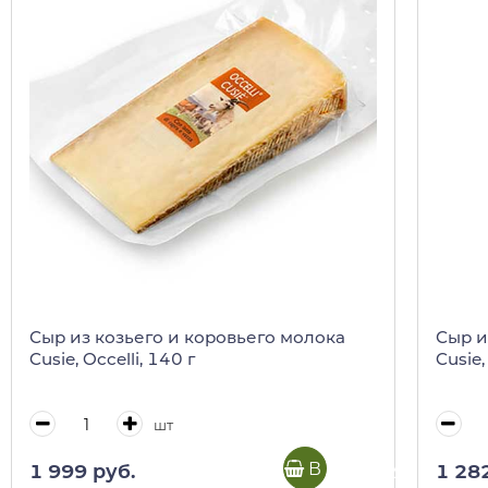
Сыр из козьего и коровьего молока
Сыр и
Cusie, Occelli, 140 г
Cusie,
шт
В корзину
1 999 руб.
1 28