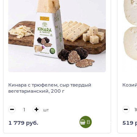
Кинара с трюфелем, сыр твердый
Козий
вегетарианский, 200 г
шт
В корзину
1 779 руб.
519 