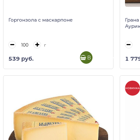
Горгонзола с маскарпоне
Грана
Аурик
г
В корзину
539 руб.
1 77
НОВИНКА