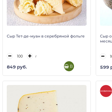
Сыр Тет-де-муан в серебряной фольге
Сыр о
меся
г
В корзину
849 руб.
599 
НОВИНКА