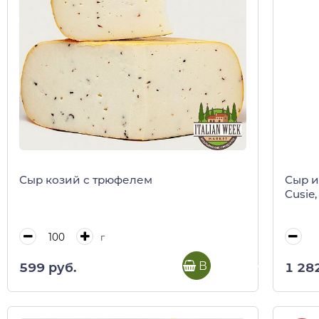
Сыр козий с трюфелем
Сыр и
Cusie,
г
В корзину
599 руб.
1 28