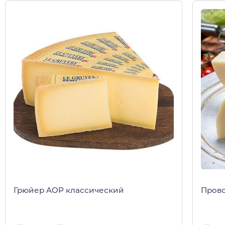
Грюйер AOP классический
Прово