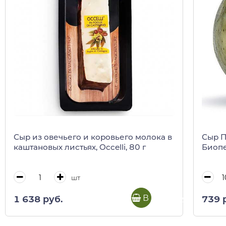
Сыр из овечьего и коровьего молока в
Сыр П
каштановых листьях, Occelli, 80 г
Биоп
шт
В корзину
1 638 руб.
739 