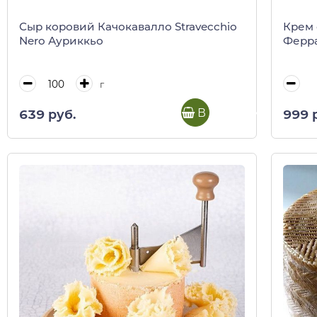
Сыр коровий Качокавалло Stravecchio
Крем 
Nero Ауриккьо
Ферра
г
В корзину
639 руб.
999 