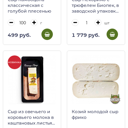
классическая с
трюфелем Биопек, в
голубой плесенью
заводской упаковке,
200 г
г
шт
499 руб.
1 779 руб.
НОВИНКА
Сыр из овечьего и
Козий молодой сыр
коровьего молока в
фрико
каштановых листьях,