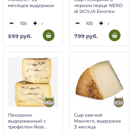
месяцев выдержки
черном перце NERO
di SICILIA Биопек
г
г
599 руб.
799 руб.
Пекорино
Сыр овечий
выдержанный с
Манчего, выдержка
трюфелем Real
3 месяца