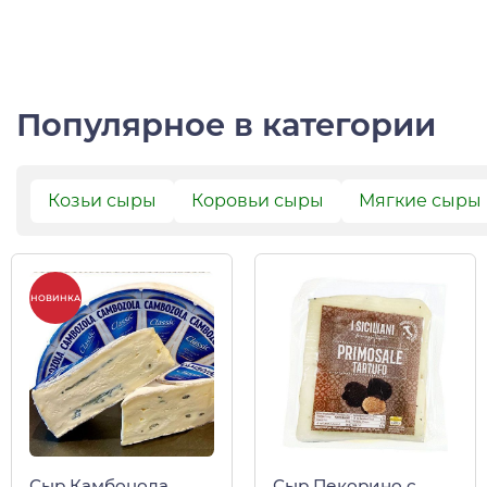
Популярное в категории
Козьи сыры
Коровьи сыры
Мягкие сыры
НОВИНКА
Сыр Камбоцола
Сыр Пекорино с