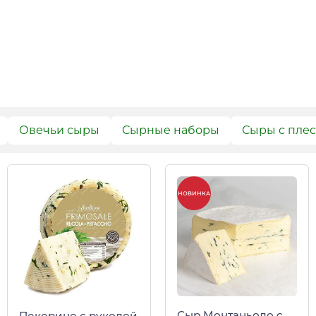
Овечьи сыры
Сырные наборы
Сыры с пле
НОВИНКА
Сыр Монтаньоло с
Пекорино с руколой