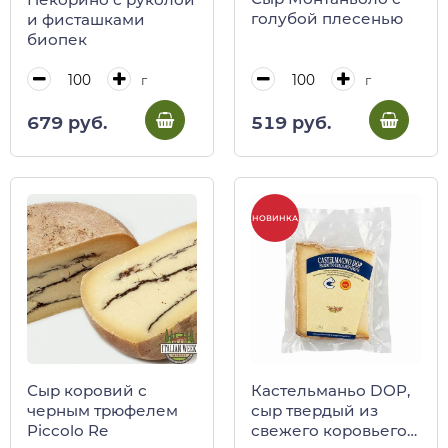
голубой плесенью
и фисташками
биопек
г
г
519 руб.
679 руб.
НОВИНКА
Сыр коровий с
Кастельманьо DOP,
черным трюфелем
сыр твердый из
Piccolo Re
свежего коровьего