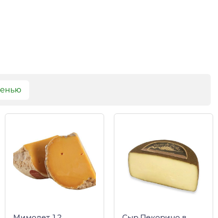
сенью
Мимолет 12
Сыр Пекорино в