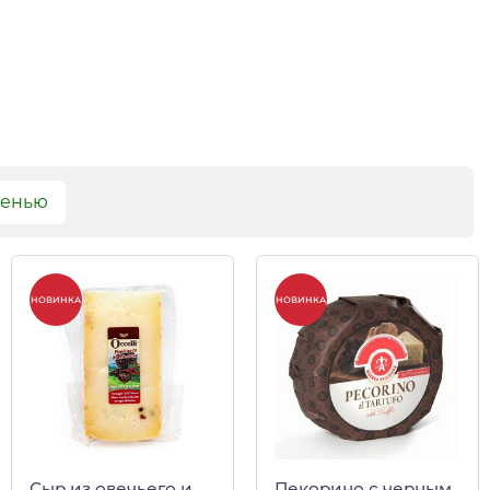
сенью
НОВИНКА
НОВИНКА
Сыр из овечьего и
Пекорино с черным