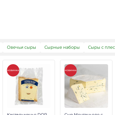
Овечьи сыры
Сырные наборы
Сыры с пле
НОВИНКА
НОВИНКА
Кастельманьо DOP,
Сыр Монтаньоло с