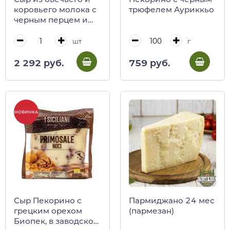
коровьего молока с
трюфелем Ауриккьо
черным перцем и
красными ягодами
Оччелли, 140 г
шт
г
2 292 руб.
759 руб.
НОВИНКА
Сыр Пекорино с
Пармиджано 24 мес
грецким орехом
(пармезан)
Биопек, в заводской