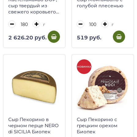
сыр твердый из
голубой плесенью
свежего коровьего
молока Оччелли, ~
180 г (вак/уп)
г
г
2 626.20 руб.
519 руб.
НОВИНКА
Сыр Пекорино в
Сыр Пекорино с
черном перце NERO
грецким орехом
di SICILIA Биопек
Биопек