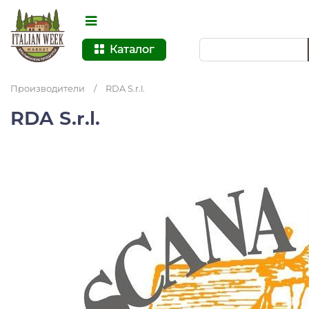
Каталог
Производители
/
RDA S.r.l.
RDA S.r.l.