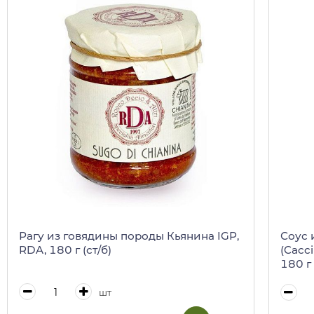
Рагу из говядины породы Кьянина IGP,
Соус 
RDA, 180 г (ст/б)
(Cacc
180 г 
шт