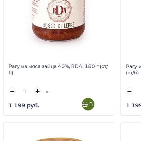
Рагу из мяса зайца 40%, RDA, 180 г (ст/
Рагу 
б)
(ст/б)
шт
В корзину
1 199 руб.
1 19