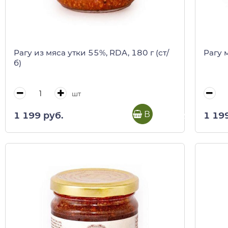
Рагу из мяса утки 55%, RDA, 180 г (ст/
Рагу 
б)
шт
В корзину
1 199 руб.
1 19