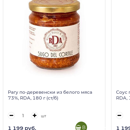
Рагу по-деревенски из белого мяса
Соус 
73%, RDA, 180 г (ст/б)
RDA, 1
шт
В корзину
1 199 руб.
1 19