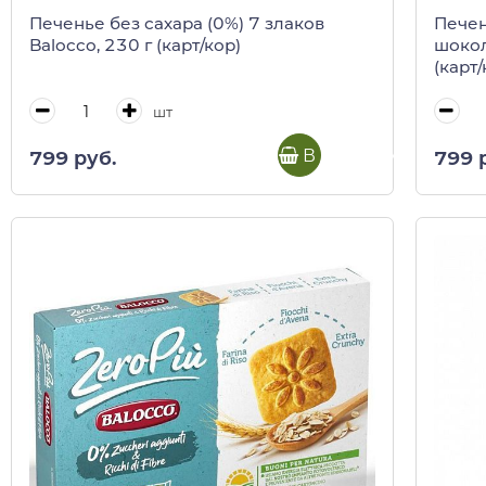
Печенье без сахара (0%) 7 злаков
Печен
Balocco, 230 г (карт/кор)
шокол
(карт/
шт
В корзину
799 руб.
799 