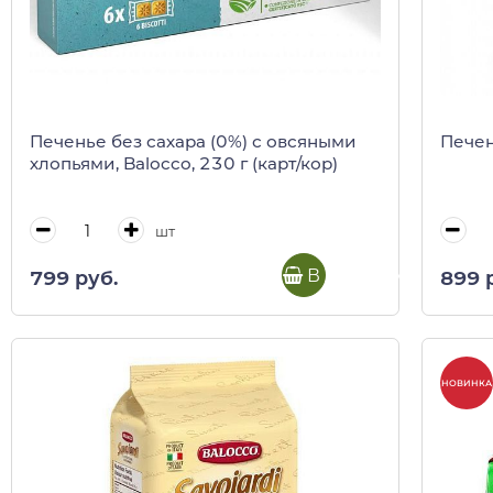
Печенье без сахара (0%) с овсяными
Печен
хлопьями, Balocco, 230 г (карт/кор)
шт
В корзину
799 руб.
899 
НОВИНКА