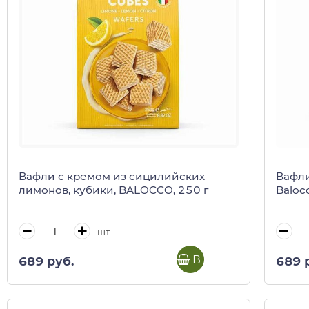
Вафли с кремом из сицилийских
Вафли
лимонов, кубики, BALOCCO, 250 г
Baloc
шт
В корзину
689 руб.
689 