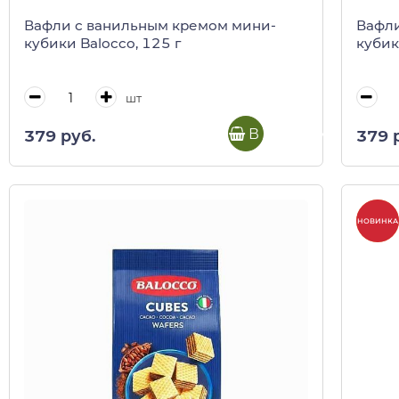
Вафли с ванильным кремом мини-
Вафли
кубики Balocco, 125 г
кубик
шт
В корзину
379 руб.
379 
-20%
НОВИНКА