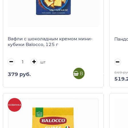
Вафли с шоколадным кремом мини-
Пандо
кубики Balocco, 125 г
шт
649 ру
В корзину
379 руб.
519.
НОВИНКА