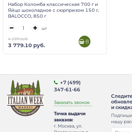
Набор Коломба классическая 700 г и
Яйцо шоколадное с сюрпризом 150 г,
BALOCCO, 850 г
шт
4 199 руб.
В корзину
3 779.10 руб.
+7 (499)
347-61-66
Следите
обновл
Заказать звонок
и скидк
Точка выдачи
Подпиши
заказов:
нашу рас
г. Москва, ул.