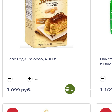
Савоярди Balocco, 400 г
Панет
г, Bal
шт
В корзину
1 099 руб.
1 16