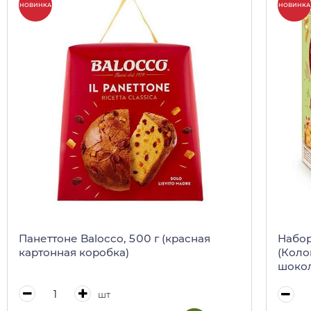
-10%
НОВИНКА
НОВИНКА
Панеттоне Balocco, 500 г (красная
Набор
картонная коробка)
(Коло
шокол
шокол
шт