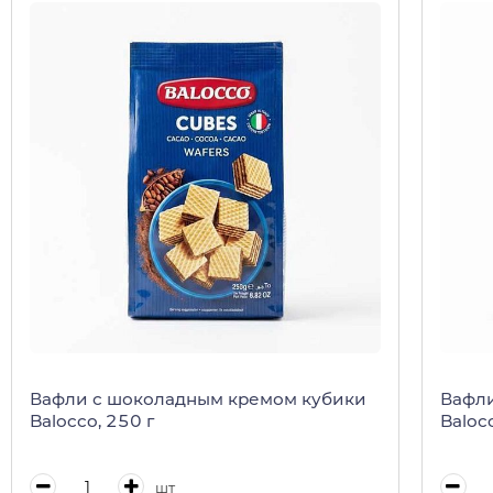
Вафли с шоколадным кремом кубики
Вафли
Balocco, 250 г
Baloc
шт