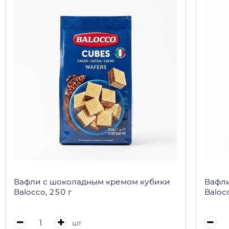
Вафли с шоколадным кремом кубики
Вафли
Balocco, 250 г
Baloc
шт