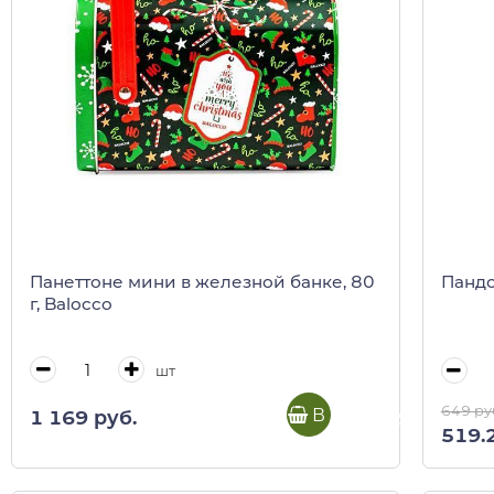
Панеттоне мини в железной банке, 80
Пандо
г, Balocco
шт
649 ру
В корзину
1 169 руб.
519.