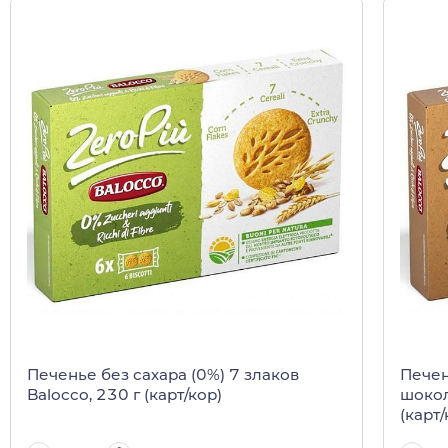
Печенье без сахара (0%) 7 злаков
Печен
Balocco, 230 г (карт/кор)
шокол
(карт/