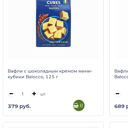
Вафли с шоколадным кремом мини-
Вафли
кубики Balocco, 125 г
Baloc
шт
В корзину
379 руб.
689 