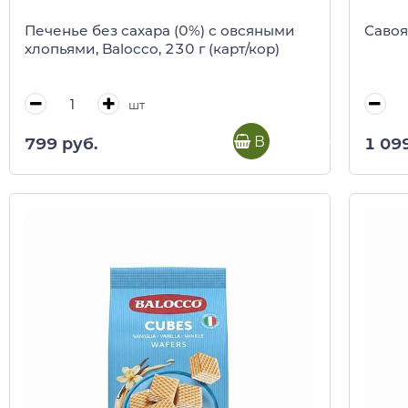
Печенье без сахара (0%) с овсяными
Савоя
хлопьями, Balocco, 230 г (карт/кор)
шт
В корзину
799 руб.
1 09