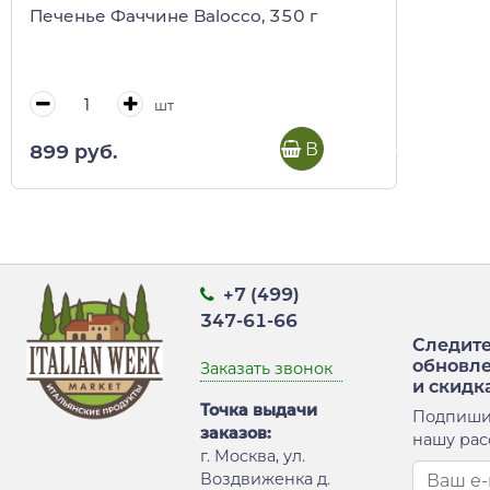
Печенье Фаччине Balocco, 350 г
шт
В корзину
899 руб.
+7 (499)
347-61-66
Следите
обновл
Заказать звонок
и скидк
Точка выдачи
Подпиши
заказов:
нашу рас
г. Москва, ул.
Воздвиженка д.