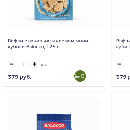
Вафли с ванильным кремом мини-
Вафли
кубики Balocco, 125 г
кубик
шт
В корзину
379 руб.
379 