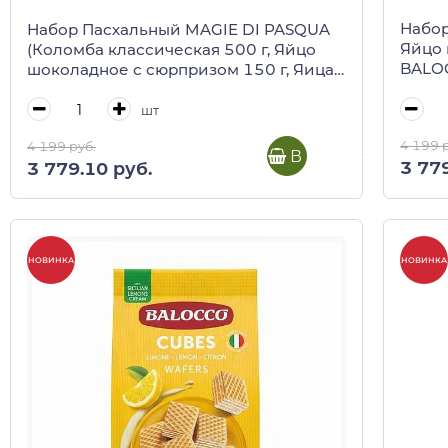
Набор
Набор Пасхальный MAGIE DI PASQUA
Яйцо 
(Коломба классическая 500 г, Яйцо
BALOC
шоколадное с сюрпризом 150 г, Яица
шоколадные 125 г), Balocco, 850 г
шт
4 199 
4 199 руб.
В корзину
3 779
3 779.10 руб.
НОВИНКА
НОВИНКА