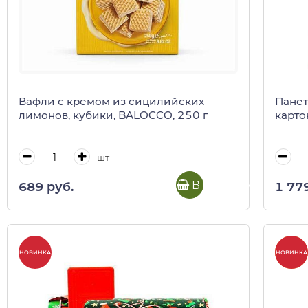
Вафли с кремом из сицилийских
Панет
лимонов, кубики, BALOCCO, 250 г
карто
шт
В корзину
689 руб.
1 77
-20%
НОВИНКА
НОВИНКА