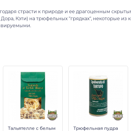
лагодаря страсти к природе и ее драгоценным скрыт
я, Дора, Кэти) на трюфельных "грядках", некоторые
тивируемыми.
Тальятелле с белым
Трюфельная пудра