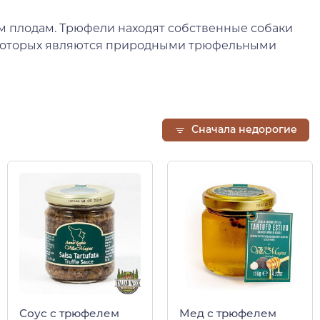
ым плодам. Трюфели находят собственные собаки
 из которых являются природными трюфельными
Сначала недорогие
Соус с трюфелем
Мед с трюфелем