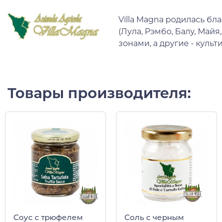
Villa Magna родилась б
(Лула, Рэмбо, Балу, Май
зонами, а другие - куль
Товары производителя:
Соус с трюфелем
Соль с черным