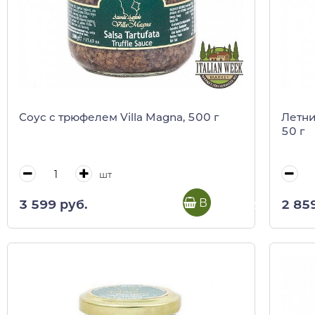
Соус с трюфелем Villa Magna, 500 г
Летни
50 г
шт
В корзину
3 599 руб.
2 85