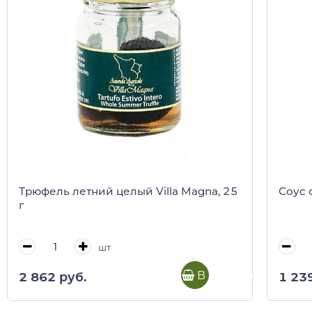
Трюфель летний целый Villa Magna, 25
Соус 
г
шт
В корзину
2 862 руб.
1 23