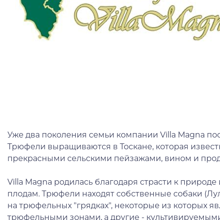
Уже два поколения семьи компании Villa Magna п
Трюфели выращиваются в Тоскане, которая извест
прекрасными сельскими пейзажами, вином и прод
Villa Magna родилась благодаря страсти к природ
плодам. Трюфели находят собственные собаки (Лула,
на трюфельных "грядках", некоторые из которых 
трюфельными зонами, а другие - культивируемыми