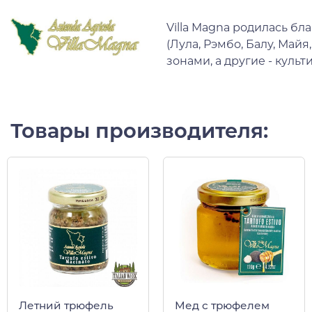
Villa Magna родилась б
(Лула, Рэмбо, Балу, Май
зонами, а другие - куль
Товары производителя:
Летний трюфель
Мед с трюфелем