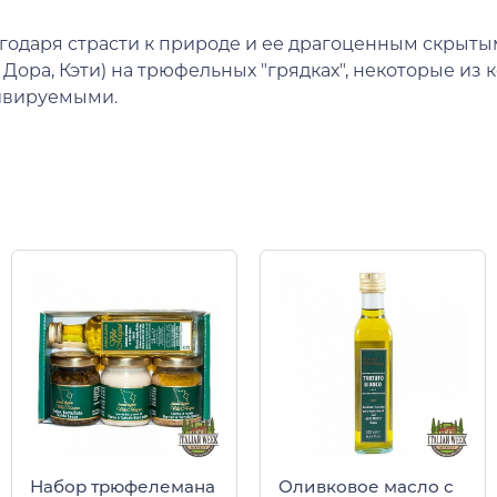
лагодаря страсти к природе и ее драгоценным скрыт
я, Дора, Кэти) на трюфельных "грядках", некоторые
тивируемыми.
Набор трюфелемана
Оливковое масло с