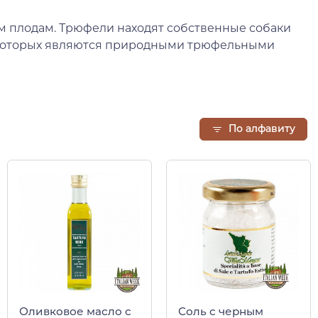
ым плодам. Трюфели находят собственные собаки
 из которых являются природными трюфельными
По алфавиту
Оливковое масло с
Соль с черным