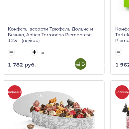
Конфеты ассорти Трюфель Дольче и
Конф
Бьянко, Antica Torroneria Piemontese,
Tartuf
125 г (пл/кор)
Piemo
шт
В корзину
1 782 руб.
1 96
НОВИНКА
НОВИНКА