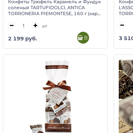
Конфе
Конфеты Трюфель Карамель и Фундук
L'ASS
соленый TARTUFIDOLCI, ANTICA
TORRO
TORRONERIA PIEMONTESE, 160 г (карт/
(плас
кор)
шт
В корзину
3 51
2 199 руб.