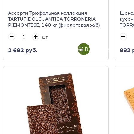
Ассорти Трюфельная коллекция
Шокол
TARTUFIDOLCI, ANTICA TORRONERIA
кусоч
PIEMONTESE, 140 кг (фиолетовая ж/б)
TORRO
кор)
шт
В корзину
2 682 руб.
882 