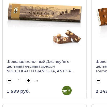
Шоколад молочный Джандуйя с
Шоко
цельным лесным орехом
цельн
NOCCIOLATTO GIANDUJA, ANTICA
Torron
TORRONERIA PIEMONTESE, 150 г (карт/
кор)
шт
В корзину
1 599 руб.
2 14