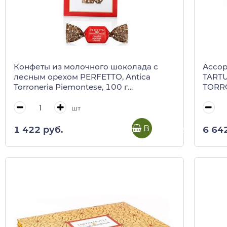
Конфеты из молочного шоколада с
Ассор
лесным орехом PERFETTO, Antica
TARTU
Torroneria Piemontese, 100 г
TORRO
(коричневый кубик) 0138
(крас
шт
В корзину
1 422 руб.
6 64