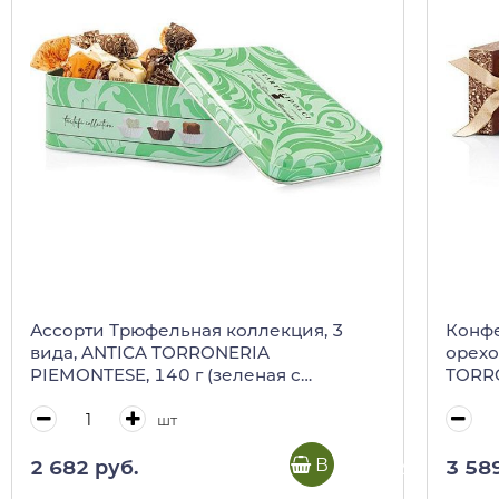
Ассорти Трюфельная коллекция, 3
Конфе
вида, ANTICA TORRONERIA
орехо
PIEMONTESE, 140 г (зеленая с
TORRO
рисунком ж/б)
(золо
шт
В корзину
2 682 руб.
3 58