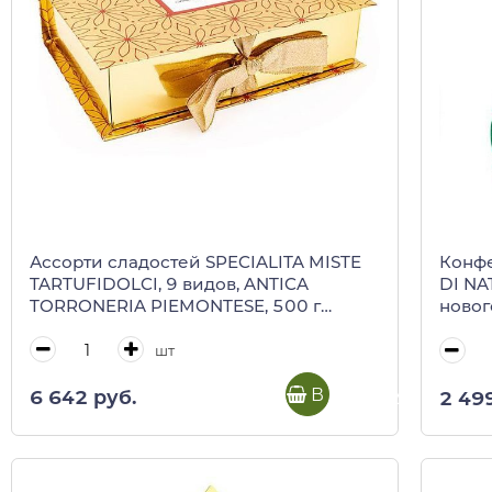
Ассорти сладостей SPECIALITA MISTE
Конфе
TARTUFIDOLCI, 9 видов, ANTICA
DI NA
TORRONERIA PIEMONTESE, 500 г
новог
(золотая коробка)
TORRO
шт
В корзину
6 642 руб.
2 49