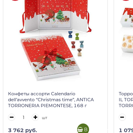
Конфеты ассорти Calendario
Торро
dell’avvento “Christmas time”, ANTICA
IL TO
TORRONERIA PIEMONTESE, 168 г
TORRO
кор)
шт
В корзину
3 762 руб.
1 07