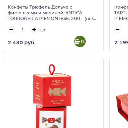
Конфеты Трюфель Дольче с
Конф
фисташками и малиной, ANTICA
TARTU
TORRONERIA PIEMONTESE, 200 г (пл/
PIEMO
пак)
шт
В корзину
2 430 руб.
2 19