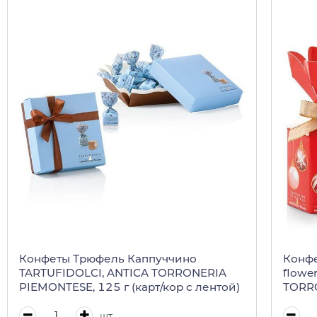
Конфеты Трюфель Каппуччино
Конфе
TARTUFIDOLCI, ANTICA TORRONERIA
flowe
PIEMONTESE, 125 г (карт/кор с лентой)
TORRO
шт