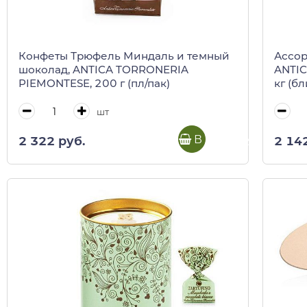
Конфеты Трюфель Миндаль и темный
Ассор
шоколад, ANTICA TORRONERIA
ANTIC
PIEMONTESE, 200 г (пл/пак)
кг (б
шт
В корзину
2 322 руб.
2 14