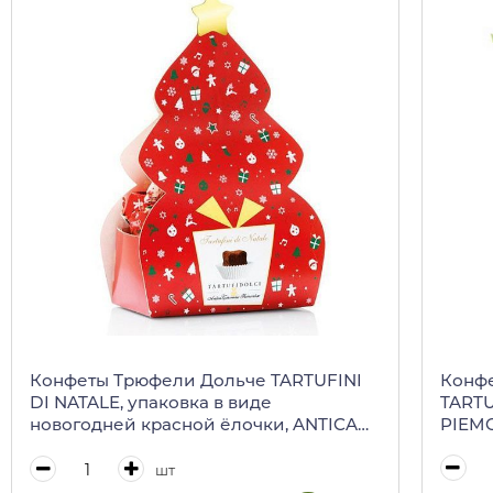
Конф
Конфеты Трюфели Дольче TARTUFINI
TARTU
DI NATALE, упаковка в виде
PIEMO
новогодней красной ёлочки, ANTICA
TORRONERIA PIEMONTESE, 180 г
шт