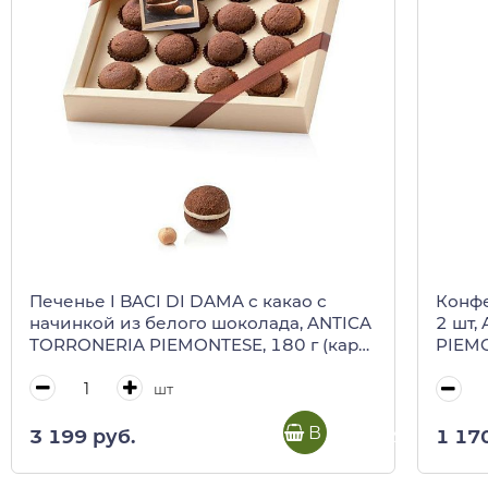
Печенье I BACI DI DAMA с какао с
Конфе
начинкой из белого шоколада, ANTICA
2 шт,
TORRONERIA PIEMONTESE, 180 г (карт/
PIEMO
кор)
шт
В корзину
3 199 руб.
1 17