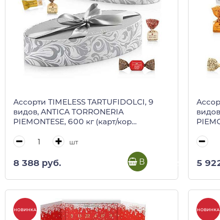
Ассорти TIMELESS TARTUFIDOLCI, 9
Ассор
видов, ANTICA TORRONERIA
видов
PIEMONTESE, 600 кг (карт/кор
PIEMO
серебро)
шт
В корзину
8 388 руб.
5 92
НОВИНКА
НОВИНКА