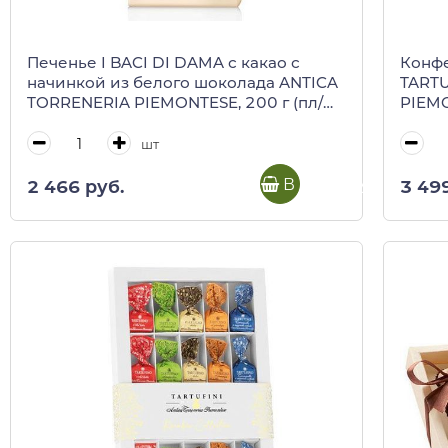
Печенье I BACI DI DAMA с какао с
Конф
начинкой из белого шоколада ANTICA
TARTU
TORRENERIA PIEMONTESE, 200 г (пл/
PIEMO
пак)
шт
В корзину
2 466 руб.
3 49