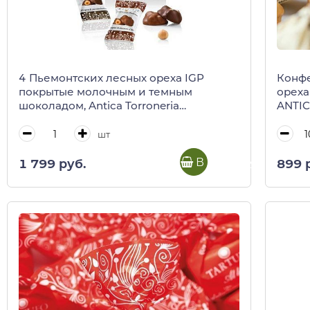
4 Пьемонтских лесных ореха IGP
Конфе
покрытые молочным и темным
ореха
шоколадом, Antica Torroneria
ANTI
Piemontese, 150 г (пп/пакет)
весо
шт
В корзину
1 799 руб.
899 