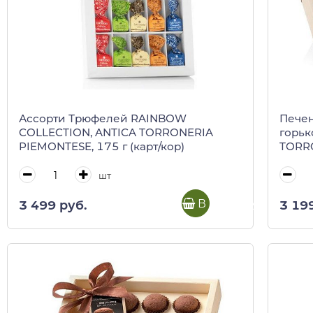
Ассорти Трюфелей RAINBOW
Печен
COLLECTION, ANTICA TORRONERIA
горьк
PIEMONTESE, 175 г (карт/кор)
TORRO
кор)
шт
В корзину
3 499 руб.
3 19