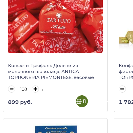
Конфеты Трюфель Дольче из
Конфе
молочного шоколада, ANTICA
фиста
TORRONERIA PIEMONTESE, весовые
TORRO
(пласт
г
В корзину
899 руб.
1 78