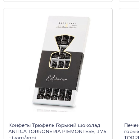
Конфеты Трюфель Горький шоколад
Печен
ANTICA TORRONERIA PIEMONTESE, 175
горьк
г (карт/кор)
TORRE