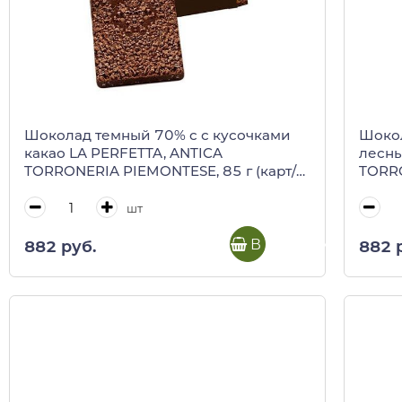
Шоколад темный 70% с с кусочками
Шокол
какао LA PERFETTA, ANTICA
лесны
TORRONERIA PIEMONTESE, 85 г (карт/
TORRO
кор)
кор)
шт
В корзину
882 руб.
882 