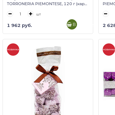
TORRONERIA PIEMONTESE, 120 г (карт/
PIEMO
кор)
шт
В корзину
1 962 руб.
2 62
НОВИНКА
НОВИНКА