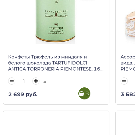
Конфеты Трюфель из миндаля и
Ассор
белого шоколада TARTUFIDOLCI,
вида,
ANTICA TORRONERIA PIEMONTESE, 160
PIEMO
г (туба)
лодоч
шт
В корзину
2 699 руб.
3 58