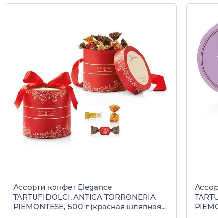
Ассорти конфет Elegance
Ассор
TARTUFIDOLCI, ANTICA TORRONERIA
TART
PIEMONTESE, 500 г (красная шляпная
PIEMO
коробка)