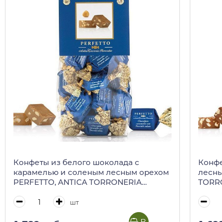
Конфеты из белого шоколада с
Конфе
карамелью и соленым лесным орехом
лесны
PERFETTO, ANTICA TORRONERIA
TORRO
PIEMONTESE, 150 г (пласт/пакет)
(пласт
шт